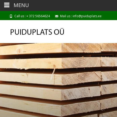
MENU
Call us : + 372 56564624
Mail us : info@puiduplats.ee