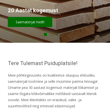
20 Aastat kogemust
Saematerjal meilt!
Tere Tulemast Puiduplatsile!
Meie põhitegevuseks on kvaliteetse okaspuu ehitusliku
saematerjali tootmine ja selle müümine parima hinnaga!
Omame pea 30 aastast kogemust materjali lõikamisel ja
saame lõigata kõikvõimalikke ristlõikeid vastavalt kliendi
soovile. Meie klientideks on eraisikud, väike -ja
suurettevõtted ning erinevad edasimüüjad.