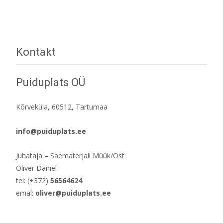
Kontakt
Puiduplats OÜ
Kõrveküla, 60512, Tartumaa
info@puiduplats.ee
Juhataja – Saematerjali Müük/Ost
Oliver Daniel
tel: (+372)
56564624
emal:
oliver@puiduplats.ee